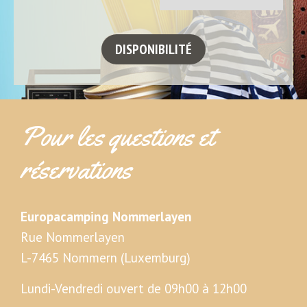
Pour les questions et
réservations
Europacamping Nommerlayen
Rue Nommerlayen
L-7465 Nommern (Luxemburg)
Lundi-Vendredi ouvert de 09h00 à 12h00