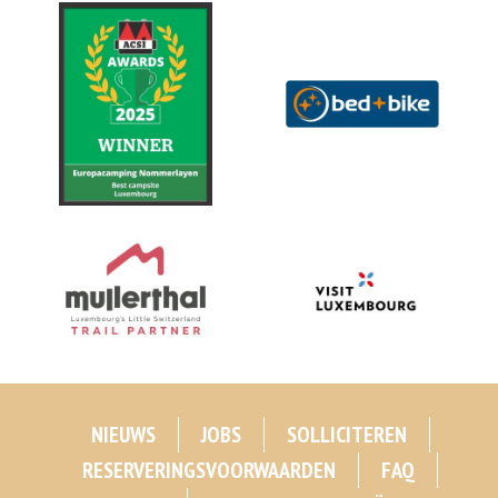
NIEUWS
JOBS
SOLLICITEREN
RESERVERINGSVOORWAARDEN
FAQ